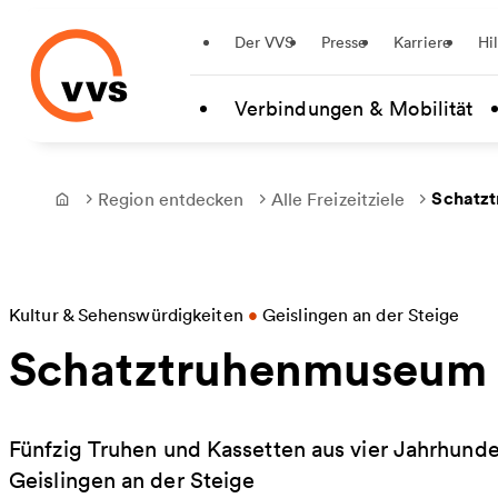
Startseite
Der VVS
Presse
Karriere
Hi
Zum Hauptinhalt springen
Verbindungen & Mobilität
Schatzt
Region entdecken
Alle Freizeitziele
Frontpage
Kultur & Sehenswürdigkeiten
•
Geislingen an der Steige
Schatztruhenmuseum 
Fünfzig Truhen und Kassetten aus vier Jahrhund
Geislingen an der Steige