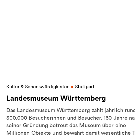
Weitere Informationen zu Landesmuseum Württe
Kultur & Sehenswürdigkeiten
•
Stuttgart
tuttgart
Landesmuseum Württemberg
Das Landesmuseum Württemberg zählt jährlich run
300.000 Besucherinnen und Besucher. 160 Jahre n
seiner Gründung betreut das Museum über eine
Millionen Objekte und bewahrt damit wesentliche T