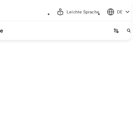
Leichte Sprache
DE
ce
Startseite
Start