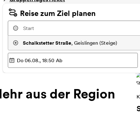
Reise zum Ziel planen
Schalkstetter Straße
,
Geislingen (Steige)
Do 06.08., 18:50
Ab
Ausgewählter Zeitpunkt
:
ehr aus der Region
W
K