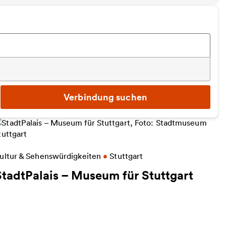
Verbindung suchen
eitere Informationen zu StadtPalais – Museum für S
ultur & Sehenswürdigkeiten
•
Stuttgart
StadtPalais – Museum für Stuttgart