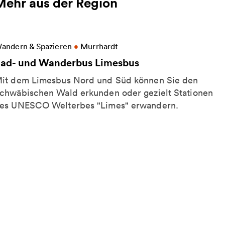
Mehr aus der Region
eitere Informationen zu Rad- und Wanderbus Limes
andern & Spazieren
•
Murrhardt
ad- und Wanderbus Limesbus
it dem Limesbus Nord und Süd können Sie den
chwäbischen Wald erkunden oder gezielt Stationen
es UNESCO Welterbes "Limes" erwandern.