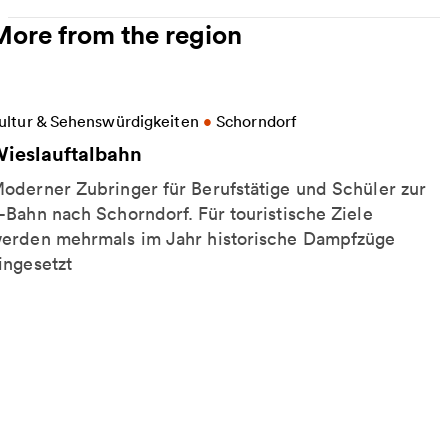
More from the region
ore information on Wieslauftalbahn
ultur & Sehenswürdigkeiten
•
Schorndorf
ieslauftalbahn
oderner Zubringer für Berufstätige und Schüler zur
-Bahn nach Schorndorf. Für touristische Ziele
erden mehrmals im Jahr historische Dampfzüge
ingesetzt