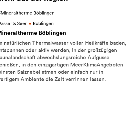
eitere Informationen zu Mineraltherme Böblingen
asser & Seen
•
Böblingen
ineraltherme Böblingen
m natürlichen Thermalwasser voller Heilkräfte baden,
ntspannen oder aktiv werden, in der großzügigen
aunalandschaft abwechslungsreiche Aufgüsse
enießen, in den einzigartigen MeerKlimaAngeboten
einsten Salznebel atmen oder einfach nur in
ertigem Ambiente die Zeit verrinnen lassen.