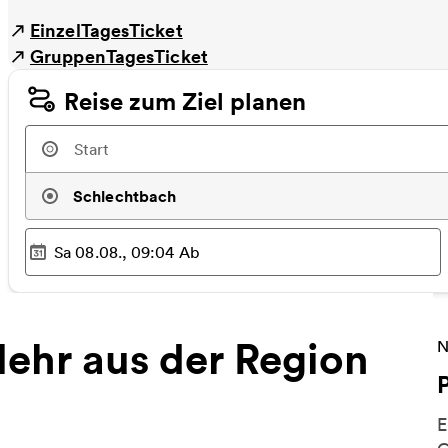
EinzelTagesTicket
GruppenTagesTicket
Reise zum Ziel planen
Schlechtbach
Sa 08.08., 09:04
Ab
Ausgewählter Zeitpunkt
:
ehr aus der Region
W
N
E