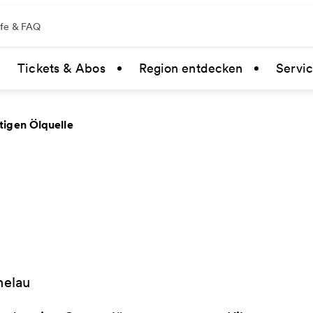
lfe & FAQ
Tickets & Abos
Region entdecken
Servi
stigen Ölquelle
helau