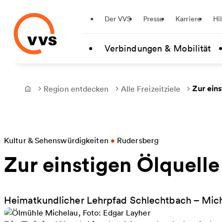
Startseite
Der VVS
Presse
Karriere
Hi
Zum Hauptinhalt springen
Verbindungen & Mobilität
Zur ein
Region entdecken
Alle Freizeitziele
Frontpage
Kultur & Sehenswürdigkeiten
•
Rudersberg
Zur einstigen Ölquelle
Heimatkundlicher Lehrpfad Schlechtbach – Mic