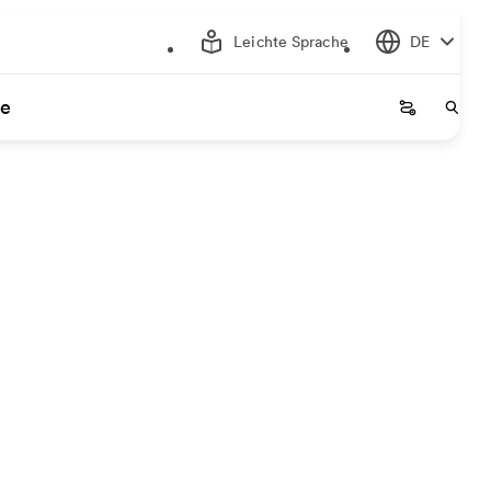
Leichte Sprache
DE
ce
Startseite
Start