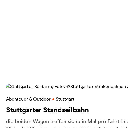
rg
Weitere Informationen zu Stuttgarter Standseilba
Abenteuer & Outdoor
•
Stuttgart
Stuttgarter Standseilbahn
die beiden Wagen treffen sich ein Mal pro Fahrt in 