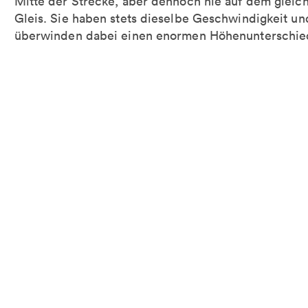
Mitte der Strecke, aber dennoch nie auf dem gleic
Gleis. Sie haben stets dieselbe Geschwindigkeit un
überwinden dabei einen enormen Höhenunterschie