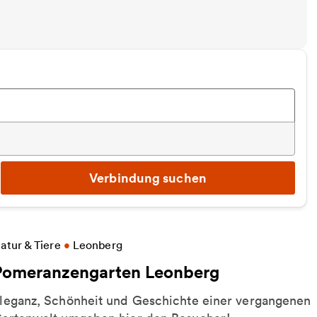
Verbindung suchen
eitere Informationen zu Pomeranzengarten Leonbe
atur & Tiere
•
Leonberg
Pomeranzengarten Leonberg
leganz, Schönheit und Geschichte einer vergangenen