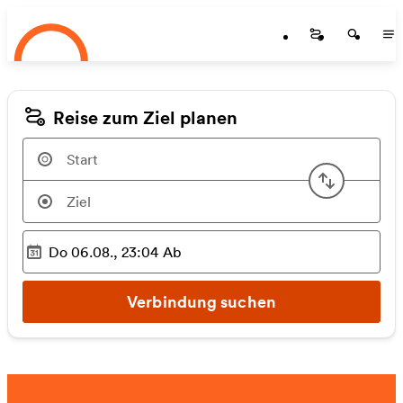
Startseite
Zum Hauptinhalt springen
Startseite
Startse
St
Reise zum Ziel planen
Start u
Do 06.08., 23:04
Ab
Ausgewählter Zeitpunkt
:
Verbindung suchen