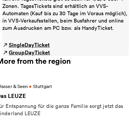
Zonen. TagesTickets sind erhältlich an VVS-
Automaten (Kauf bis zu 30 Tage im Voraus möglich),
in VVS-Verkaufsstellen, beim Busfahrer und online
zum Ausdrucken am PC bzw. als HandyTicket.
SingleDayTicket
GroupDayTicket
More from the region
ore information on Das LEUZE
asser & Seen
•
Stuttgart
as LEUZE
ür Entspannung für die ganze Familie sorgt jetzt das
inderland LEUZE