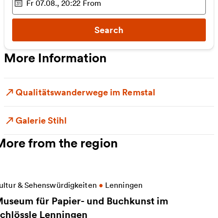
Fr 07.08., 20:22
From
Selected time
:
Search
More Information
Qualitätswanderwege im Remstal
Galerie Stihl
More from the region
ore information on Museum für Papier- und Buchkun
ultur & Sehenswürdigkeiten
•
Lenningen
useum für Papier- und Buchkunst im
chlössle Lenningen