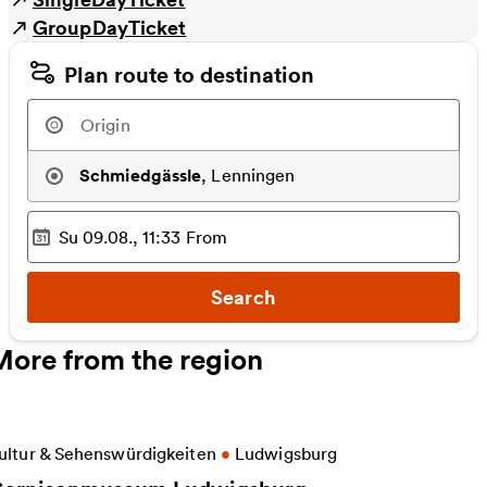
GroupDayTicket
Plan route to destination
Schmiedgässle
,
Lenningen
Su 09.08., 11:33
From
Selected time
:
Search
More from the region
ore information on Garnisonmuseum Ludwigsburg
ultur & Sehenswürdigkeiten
•
Ludwigsburg