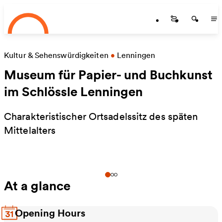
Startseite
Skip to main content
Startseite
Startse
St
Kultur & Sehenswürdigkeiten
•
Lenningen
Museum für Papier- und Buchkunst
im Schlössle Lenningen
Charakteristischer Ortsadelssitz des späten
Mittelalters
At a glance
Opening Hours