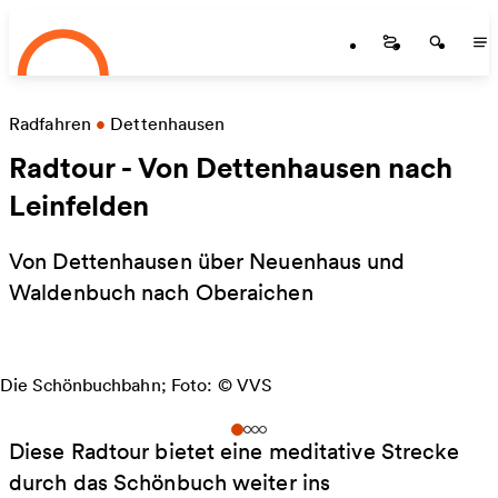
Startseite
Skip to main content
Startseite
Startse
St
Radfahren
•
Dettenhausen
Radtour - Von Dettenhausen nach
Leinfelden
Von Dettenhausen über Neuenhaus und
Waldenbuch nach Oberaichen
Die Schönbuchbahn; Foto: © VVS
Diese Radtour bietet eine meditative Strecke
durch das Schönbuch weiter ins