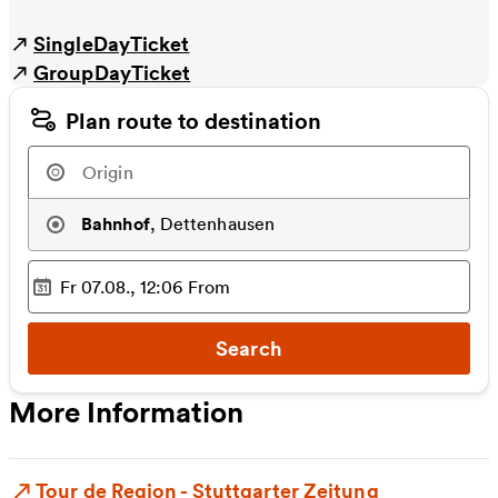
SingleDayTicket
GroupDayTicket
Plan route to destination
Bahnhof
,
Dettenhausen
Fr 07.08., 12:06
From
Selected time
:
Search
More Information
Tour de Region - Stuttgarter Zeitung