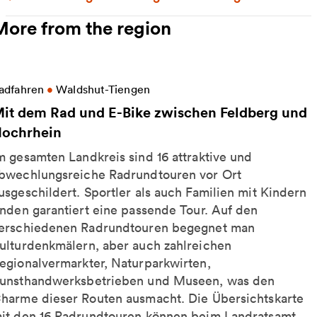
More from the region
ore information on Mit dem Rad und E-Bike zwische
adfahren
•
Waldshut-Tiengen
it dem Rad und E-Bike zwischen Feldberg und
ochrhein
m gesamten Landkreis sind 16 attraktive und
bwechlungsreiche Radrundtouren vor Ort
usgeschildert. Sportler als auch Familien mit Kindern
inden garantiert eine passende Tour. Auf den
erschiedenen Radrundtouren begegnet man
ulturdenkmälern, aber auch zahlreichen
egionalvermarkter, Naturparkwirten,
unsthandwerksbetrieben und Museen, was den
harme dieser Routen ausmacht. Die Übersichtskarte
it den 16 Radrundtouren können beim Landratsamt