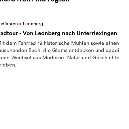
ore information on Radtour - Von Leonberg nach Un
adfahren
•
Leonberg
adtour - Von Leonberg nach Unterriexingen
it dem Fahrrad 19 historische Mühlen sowie einen
auschenden Bach, die Glems entdecken und dabei
inen Wechsel aus Moderne, Natur und Geschichte
rleben.