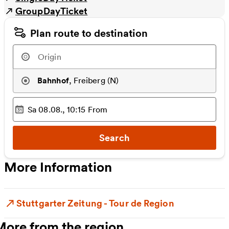
GroupDayTicket
Plan route to destination
Bahnhof
,
Freiberg (N)
Sa 08.08., 10:15
From
Selected time
:
Search
More Information
Stuttgarter Zeitung - Tour de Region
More from the region