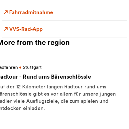
Fahrradmitnahme
VVS-Rad-App
More from the region
ore information on Radtour - Rund ums Bärenschlöss
adfahren
•
Stuttgart
adtour - Rund ums Bärenschlössle
uf der 12 Kilometer langen Radtour rund ums
ärenschlössle gibt es vor allem für unsere jungen
adler viele Ausflugsziele, die zum spielen und
ntdecken einladen.