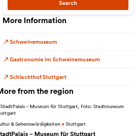
Search
More Information
Schweinemuseum
Gastronomie im Schweinemuseum
Schlachthof Stuttgart
More from the region
ore information on StadtPalais – Museum für Stuttg
ultur & Sehenswürdigkeiten
•
Stuttgart
tadtPalais – Museum für Stuttgart