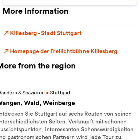
More Information
Killesberg - Stadt Stuttgart
Homepage der Freilichtbühne Killesberg
More from the region
ore information on Wangen, Wald, Weinberge
andern & Spazieren
•
Stuttgart
angen, Wald, Weinberge
ntdecken Sie Stuttgart auf sechs Routen von seinen
nterschiedlichsten Seiten. Verknüpft mit schönen
ussichtspunkten, interessanten Sehenswürdigkeiten
nd gastronomischen Partnern wird jede Tour zu