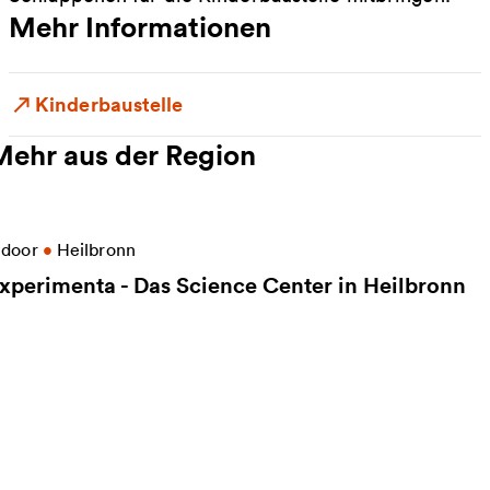
Mehr Informationen
Kinderbaustelle
Mehr aus der Region
eitere Informationen zu experimenta - Das Science C
ndoor
•
Heilbronn
xperimenta - Das Science Center in Heilbronn