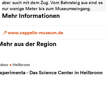
aber auch mit dem Zug. Vom Bahnsteig aus sind es
nur wenige Meter bis zum Museumseingang.
Mehr Informationen
www.zeppelin-museum.de
Mehr aus der Region
eitere Informationen zu experimenta - Das Science C
ndoor
•
Heilbronn
xperimenta - Das Science Center in Heilbronn