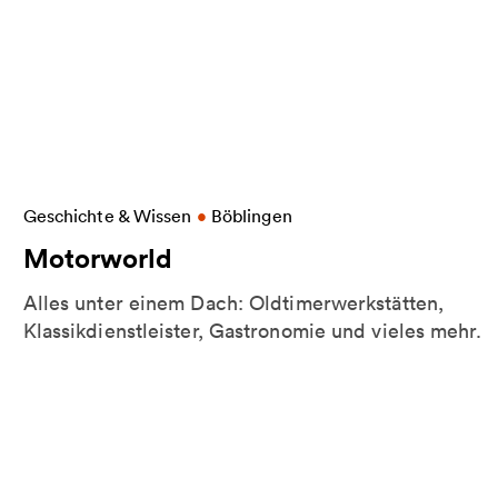
nder
Weitere Informationen zu Motorworld
Geschichte & Wissen
•
Böblingen
Motorworld
:
Alles unter einem Dach: Oldtimerwerkstätten,
Klassikdienstleister, Gastronomie und vieles mehr.