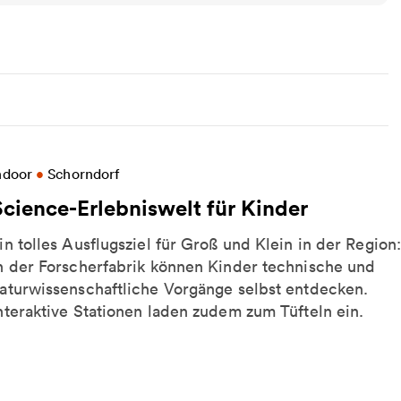
eitere Informationen zu Science-Erlebniswelt für Ki
ndoor
•
Schorndorf
Science-Erlebniswelt für Kinder
in tolles Ausflugsziel für Groß und Klein in der Region
n der Forscherfabrik können Kinder technische und
aturwissenschaftliche Vorgänge selbst entdecken.
nteraktive Stationen laden zudem zum Tüfteln ein.