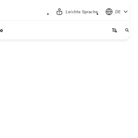
Leichte Sprache
DE
ce
Startseite
Start