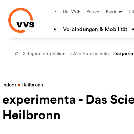
Startseite
Der VVS
Presse
Karriere
Hi
Zum Hauptinhalt springen
Verbindungen & Mobilität
experim
Region entdecken
Alle Freizeitziele
Frontpage
Indoor
•
Heilbronn
experimenta - Das Sci
Heilbronn