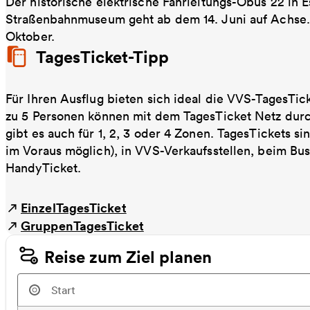
Der historische elektrische Fahrleitungs-Obus 22 in
Straßenbahnmuseum geht ab dem 14. Juni auf Achse. E
Oktober.
TagesTicket-Tipp
Für Ihren Ausflug bieten sich ideal die VVS-TagesTic
zu 5 Personen können mit dem TagesTicket Netz dur
gibt es auch für 1, 2, 3 oder 4 Zonen. TagesTickets s
im Voraus möglich), in VVS-Verkaufsstellen, beim Bu
HandyTicket.
EinzelTagesTicket
GruppenTagesTicket
Reise zum Ziel planen