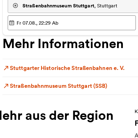
Straßenbahnmuseum Stuttgart
,
Stuttgart
Fr 07.08., 22:29
Ab
Ausgewählter Zeitpunkt
:
Mehr Informationen
Stuttgarter Historische Straßenbahnen e. V.
Straßenbahnmuseum Stuttgart (SSB)
ehr aus der Region
W
K
A