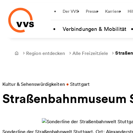
Startseite
Der VVS
Presse
Karriere
Hi
Zum Hauptinhalt springen
Verbindungen & Mobilität
Straße
Region entdecken
Alle Freizeitziele
Frontpage
Kultur & Sehenswürdigkeiten
•
Stuttgart
Straßenbahnmuseum S
Sonderline der Straßenbahnwelt Stuttgart, Ort: Alexanderst