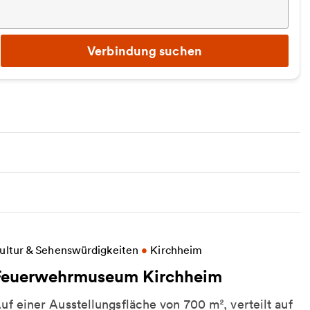
Verbindung suchen
eitere Informationen zu Feuerwehrmuseum Kirchh
ultur & Sehenswürdigkeiten
•
Kirchheim
Feuerwehrmuseum Kirchheim
uf einer Ausstellungsfläche von 700 m², verteilt auf