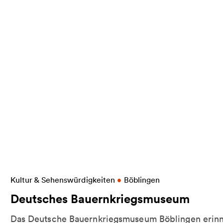
eim
Weitere Informationen zu Deutsches Bauernkrie
Kultur & Sehenswürdigkeiten
•
Böblingen
Deutsches Bauernkriegsmuseum
Das Deutsche Bauernkriegsmuseum Böblingen erinn