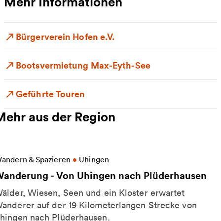
Mehr Informationen
Bürgerverein Hofen e.V.
Bootsvermietung Max-Eyth-See
Geführte Touren
Mehr aus der Region
eitere Informationen zu Wanderung - Von Uhingen 
andern & Spazieren
•
Uhingen
anderung - Von Uhingen nach Plüderhausen
älder, Wiesen, Seen und ein Kloster erwartet
anderer auf der 19 Kilometerlangen Strecke von
hingen nach Plüderhausen.