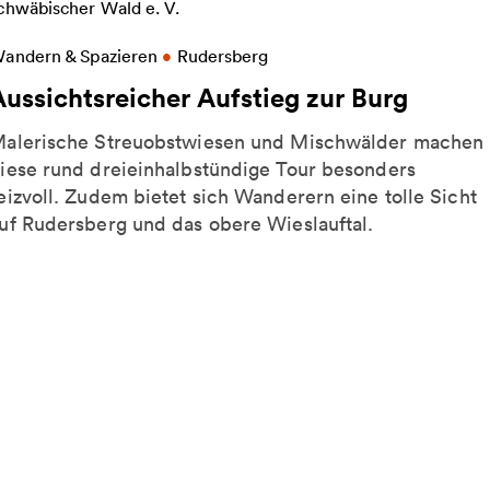
eitere Informationen zu Aussichtsreicher Aufstieg z
andern & Spazieren
•
Rudersberg
Aussichtsreicher Aufstieg zur Burg
alerische Streuobstwiesen und Mischwälder machen
iese rund dreieinhalbstündige Tour besonders
eizvoll. Zudem bietet sich Wanderern eine tolle Sicht
uf Rudersberg und das obere Wieslauftal.