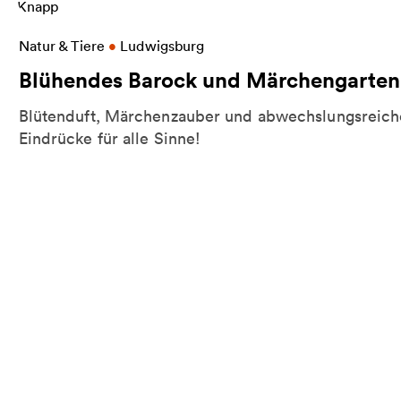
ur Burg
Weitere Informationen zu Blühendes Barock und
Natur & Tiere
•
Ludwigsburg
Blühendes Barock und Märchengarten
Blütenduft, Märchenzauber und abwechslungsreich
Eindrücke für alle Sinne!