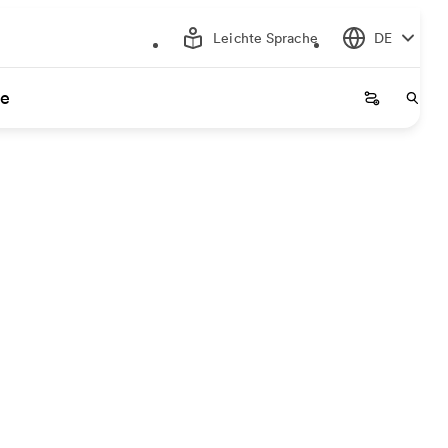
Leichte Sprache
DE
ce
Startseite
Start