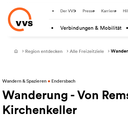
Startseite
Der VVS
Presse
Karriere
Hi
Zum Hauptinhalt springen
Verbindungen & Mobilität
Wanderu
Region entdecken
Alle Freizeitziele
Frontpage
Wandern & Spazieren
•
Endersbach
Wanderung - Von Remst
Kirchenkeller