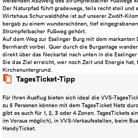
weisenden Abzweig des Strümpfelbacher Fußwegs 
Der Naturpfad führt gradewegs, teils recht steil un
Wirtshaus Schurwaldhöhe ist auf unserer Zwölf-Kilom
bergab zu einem wunderschönen, tief eingegrabenen
Strümpfelbacher Fußweg gehört.
Auf dem Weg zur Esslinger Burg mit dem markanten 
Bernhardt vorbei. Quer durch die Burganlage wandern 
direkt über das Neckartal nach unten in die Esslinger 
Sie das Ziel erreicht, wer noch Zeit und Energie hat,
Kirchenuntergrund.
TagesTicket-Tipp
Für Ihren Ausflug bieten sich ideal die VVS-TagesTic
zu 5 Personen können mit dem TagesTicket Netz dur
gibt es auch für 1, 2, 3 oder 4 Zonen. TagesTickets s
im Voraus möglich), in VVS-Verkaufsstellen, beim Bu
HandyTicket.