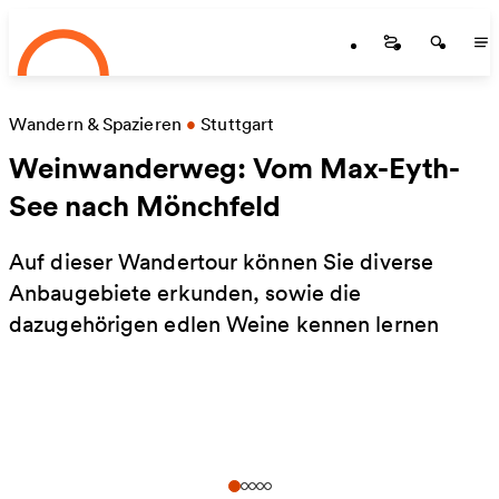
Startseite
Zum Hauptinhalt springen
Startseite
Startse
St
Wandern & Spazieren
•
Stuttgart
Weinwanderweg: Vom Max-Eyth-
See nach Mönchfeld
Auf dieser Wandertour können Sie diverse
Anbaugebiete erkunden, sowie die
dazugehörigen edlen Weine kennen lernen