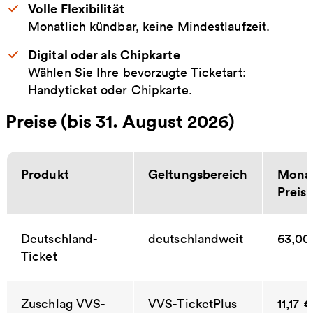
Volle Flexibilität
Monatlich kündbar, keine Mindestlaufzeit.
Digital oder als Chipkarte
Wählen Sie Ihre bevorzugte Ticketart:
Handyticket oder Chipkarte.
Preise (bis 31. August 2026)
Produkt
Geltungsbereich
Monat
Preis
Deutschland-
deutschlandweit
63,00
Ticket
Zuschlag VVS-
VVS-TicketPlus
11,17 €