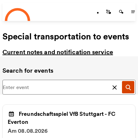
Startseite
Skip to main content
Startseite
Startse
St
Special transportation to events
Current notes and notification service
Search for events
Search f
Sea
Freundschaftsspiel VfB Stuttgart - FC
Everton
Am 08.08.2026