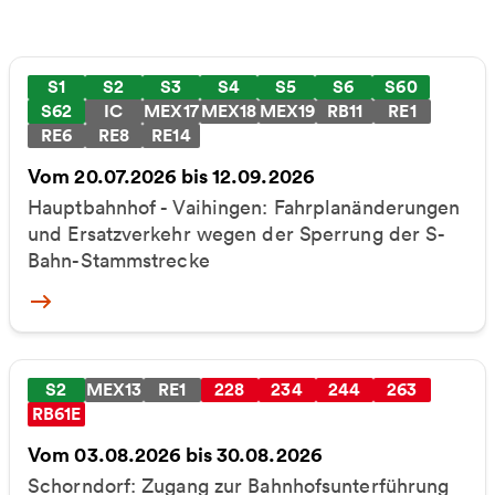
S1
S2
S3
S4
S5
S6
S60
S62
IC
MEX17
MEX18
MEX19
RB11
RE1
RE6
RE8
RE14
Vom 20.07.2026 bis 12.09.2026
Hauptbahnhof - Vaihingen: Fahrplanänderungen
und Ersatzverkehr wegen der Sperrung der S-
Bahn-Stammstrecke
More
S2
MEX13
RE1
228
234
244
263
RB61E
Vom 03.08.2026 bis 30.08.2026
Schorndorf: Zugang zur Bahnhofsunterführung