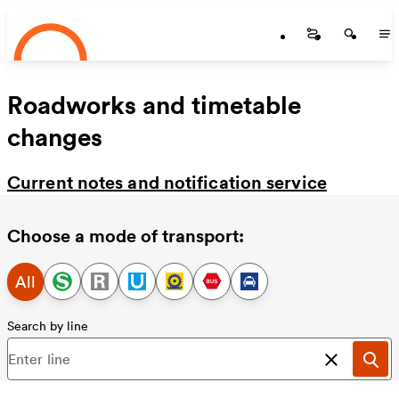
Startseite
Skip to main content
Startseite
Startse
St
Roadworks and timetable
changes
Current notes and notification service
Choose a mode of transport:
All
Search by line
Suche a
Sub