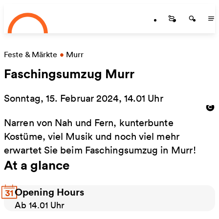
Startseite
Skip to main content
Startseite
Startse
St
Feste & Märkte
•
Murr
Faschingsumzug Murr
Sonntag, 15. Februar 2024, 14.01 Uhr
Narren von Nah und Fern, kunterbunte
Kostüme, viel Musik und noch viel mehr
erwartet Sie beim Faschingsumzug in Murr!
At a glance
Opening Hours
Ab 14.01 Uhr