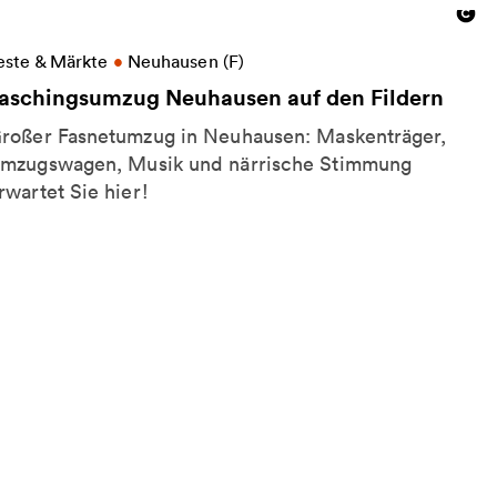
ore information on Faschingsumzug Neuhausen auf 
este & Märkte
•
Neuhausen (F)
aschingsumzug Neuhausen auf den Fildern
roßer Fasnetumzug in Neuhausen: Maskenträger,
mzugswagen, Musik und närrische Stimmung
rwartet Sie hier!