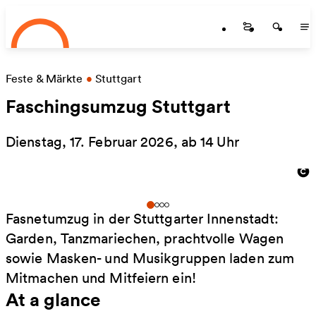
Startseite
Skip to main content
Startseite
Startse
St
Feste & Märkte
•
Stuttgart
Faschingsumzug Stuttgart
Dienstag, 17. Februar 2026, ab 14 Uhr
Fasnetumzug in der Stuttgarter Innenstadt:
Garden, Tanzmariechen, prachtvolle Wagen
sowie Masken- und Musikgruppen laden zum
Mitmachen und Mitfeiern ein!
At a glance