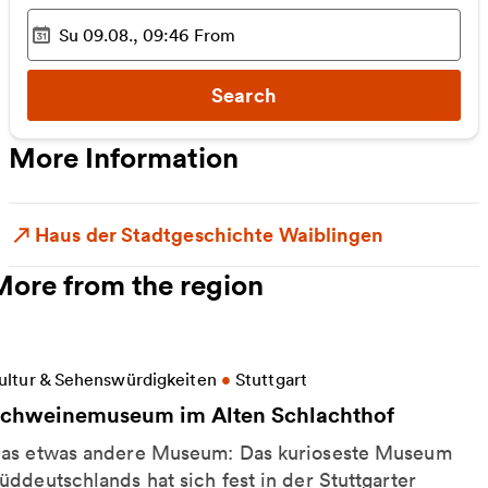
Su 09.08., 09:46
From
Selected time
:
Search
More Information
Haus der Stadtgeschichte Waiblingen
More from the region
ore information on Schweinemuseum im Alten Schl
ultur & Sehenswürdigkeiten
•
Stuttgart
chweinemuseum im Alten Schlachthof
as etwas andere Museum: Das kurioseste Museum
üddeutschlands hat sich fest in der Stuttgarter