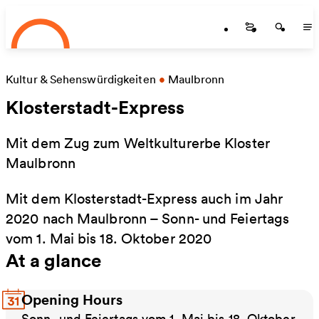
Startseite
Skip to main content
Startseite
Startse
St
Kultur & Sehenswürdigkeiten
•
Maulbronn
Klosterstadt-Express
Mit dem Zug zum Weltkulturerbe Kloster
Maulbronn
Mit dem Klosterstadt-Express auch im Jahr
2020 nach Maulbronn – Sonn- und Feiertags
vom 1. Mai bis 18. Oktober 2020
At a glance
Opening Hours
Sonn- und Feiertags vom 1. Mai bis 18. Oktober