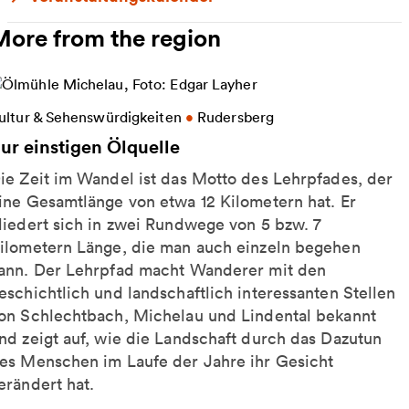
More from the region
ore information on Zur einstigen Ölquelle
ultur & Sehenswürdigkeiten
•
Rudersberg
ur einstigen Ölquelle
ie Zeit im Wandel ist das Motto des Lehrpfades, der
ine Gesamtlänge von etwa 12 Kilometern hat. Er
liedert sich in zwei Rundwege von 5 bzw. 7
ilometern Länge, die man auch einzeln begehen
ann. Der Lehrpfad macht Wanderer mit den
eschichtlich und landschaftlich interessanten Stellen
on Schlechtbach, Michelau und Lindental bekannt
nd zeigt auf, wie die Landschaft durch das Dazutun
es Menschen im Laufe der Jahre ihr Gesicht
erändert hat.