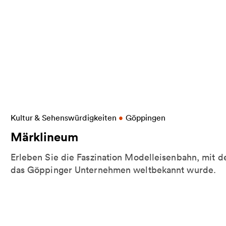
More information on Märklineum
Kultur & Sehenswürdigkeiten
•
Göppingen
garten
Märklineum
Erleben Sie die Faszination Modelleisenbahn, mit d
das Göppinger Unternehmen weltbekannt wurde.