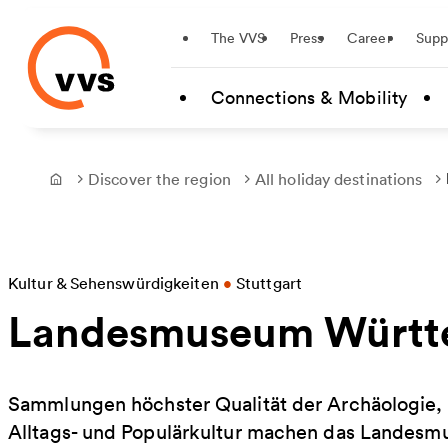
Startseite
The VVS
Press
Career
Supp
Skip to main content
Connections & Mobility
Discover the region
All holiday destinations
Frontpage
Kultur & Sehenswürdigkeiten
•
Stuttgart
Landesmuseum Württ
Sammlungen höchster Qualität der Archäologie, 
Alltags- und Populärkultur machen das Landes