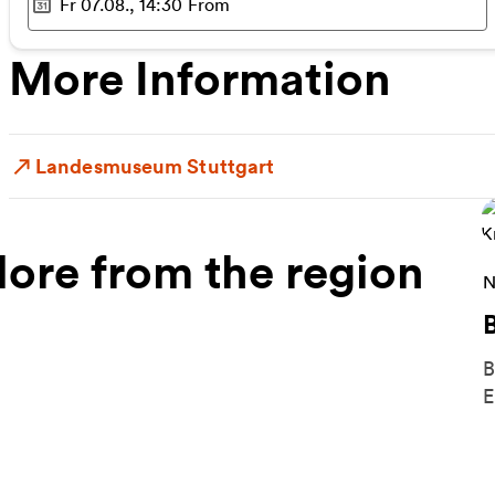
Fr 07.08., 14:30
From
Selected time
:
More Information
Landesmuseum Stuttgart
ore from the region
M
N
B
E