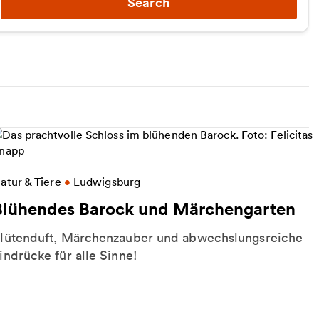
Search
ore information on Blühendes Barock und Märchen
atur & Tiere
•
Ludwigsburg
Blühendes Barock und Märchengarten
lütenduft, Märchenzauber und abwechslungsreiche
indrücke für alle Sinne!