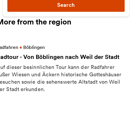
Search
More from the region
ore information on Radtour - Von Böblingen nach We
adfahren
•
Böblingen
adtour - Von Böblingen nach Weil der Stadt
uf dieser besinnlichen Tour kann der Radfahrer
ußer Wiesen und Äckern historische Gotteshäuser
esuchen sowie die sehenswerte Altstadt von Weil
er Stadt erkunden.