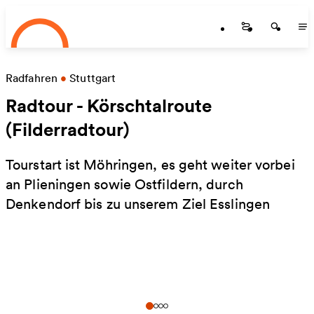
Startseite
Skip to main content
Startseite
Startse
St
Radfahren
•
Stuttgart
Radtour - Körschtalroute
(Filderradtour)
Tourstart ist Möhringen, es geht weiter vorbei
an Plieningen sowie Ostfildern, durch
Denkendorf bis zu unserem Ziel Esslingen