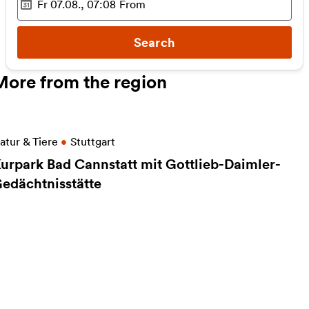
Fr 07.08., 07:08
From
Selected time
:
Search
More from the region
ore information on Kurpark Bad Cannstatt mit Gottl
atur & Tiere
•
Stuttgart
urpark Bad Cannstatt mit Gottlieb-Daimler-
edächtnisstätte