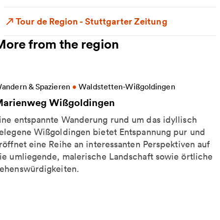
Tour de Region - Stuttgarter Zeitung
More from the region
ore information on Marienweg Wißgoldingen
andern & Spazieren
•
Waldstetten-Wißgoldingen
arienweg Wißgoldingen
ine entspannte Wanderung rund um das idyllisch
elegene Wißgoldingen bietet Entspannung pur und
röffnet eine Reihe an interessanten Perspektiven auf
ie umliegende, malerische Landschaft sowie örtliche
ehenswürdigkeiten.