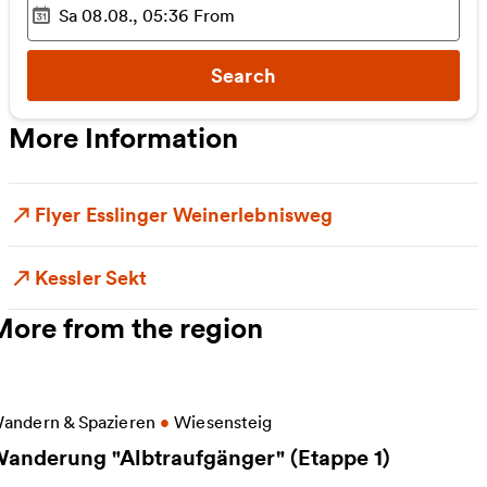
Sa 08.08., 05:36
From
Selected time
:
Search
More Information
Flyer Esslinger Weinerlebnisweg
Kessler Sekt
More from the region
ore information on Wanderung "Albtraufgänger" (Et
andern & Spazieren
•
Wiesensteig
anderung "Albtraufgänger" (Etappe 1)