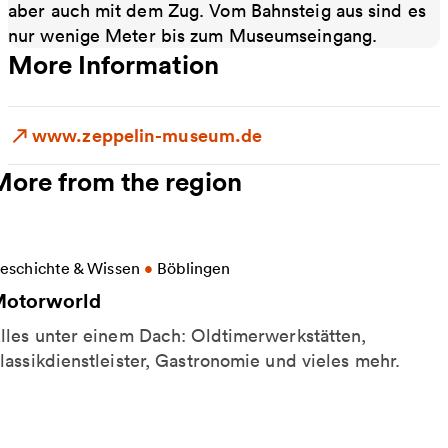
aber auch mit dem Zug. Vom Bahnsteig aus sind es
nur wenige Meter bis zum Museumseingang.
More Information
www.zeppelin-museum.de
More from the region
ore information on Motorworld
eschichte & Wissen
•
Böblingen
otorworld
lles unter einem Dach: Oldtimerwerkstätten,
lassikdienstleister, Gastronomie und vieles mehr.