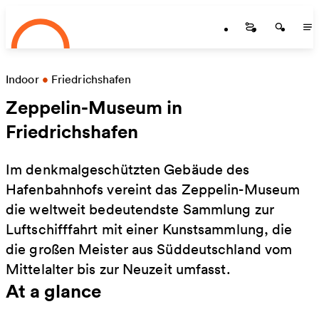
Startseite
Skip to main content
Startseite
Startse
St
Indoor
•
Friedrichshafen
Zeppelin-Museum in
Friedrichshafen
Im denkmalgeschützten Gebäude des
Hafenbahnhofs vereint das Zeppelin-Museum
die weltweit bedeutendste Sammlung zur
Luftschifffahrt mit einer Kunstsammlung, die
die großen Meister aus Süddeutschland vom
Mittelalter bis zur Neuzeit umfasst.
At a glance