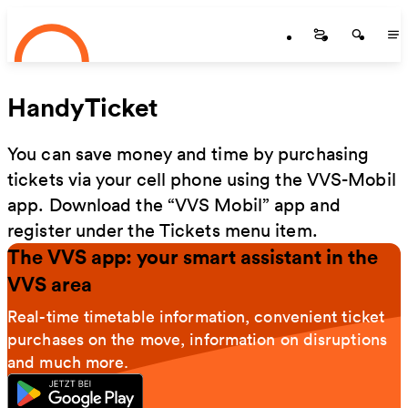
Startseite
Skip to main content
Startseite
Startse
St
HandyTicket
You can save money and time by purchasing
tickets via your cell phone using the VVS-Mobil
app. Download the “VVS Mobil” app and
register under the Tickets menu item.
The VVS app: your smart assistant in the
VVS area
Real-time timetable information, convenient ticket
purchases on the move, information on disruptions
and much more.