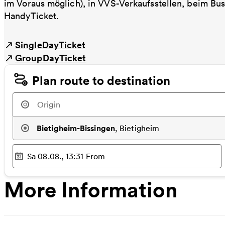
im Voraus möglich), in VVS-Verkaufsstellen, beim Bu
HandyTicket.
SingleDayTicket
GroupDayTicket
Plan route to destination
Bietigheim-Bissingen
,
Bietigheim
Sa 08.08., 13:31
From
Selected time
:
More Information