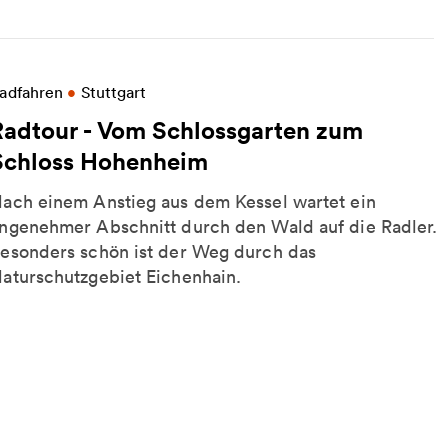
ore information on Radtour - Vom Schlossgarten z
adfahren
•
Stuttgart
Radtour - Vom Schlossgarten zum
Schloss Hohenheim
ach einem Anstieg aus dem Kessel wartet ein
ngenehmer Abschnitt durch den Wald auf die Radler.
esonders schön ist der Weg durch das
aturschutzgebiet Eichenhain.