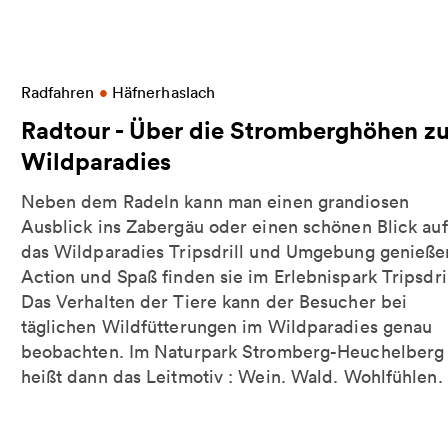
um Schloss Hohenheim
More information on Radtour - Über die Strombe
Radfahren
•
Häfnerhaslach
Radtour - Über die Stromberghöhen z
Wildparadies
Neben dem Radeln kann man einen grandiosen
Ausblick ins Zabergäu oder einen schönen Blick auf
das Wildparadies Tripsdrill und Umgebung genieße
Action und Spaß finden sie im Erlebnispark Tripsdril
Das Verhalten der Tiere kann der Besucher bei
täglichen Wildfütterungen im Wildparadies genau
beobachten. Im Naturpark Stromberg-Heuchelberg
heißt dann das Leitmotiv : Wein. Wald. Wohlfühlen.