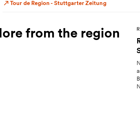
Tour de Region - Stuttgarter Zeitung
ore from the region
M
R
N
a
B
N