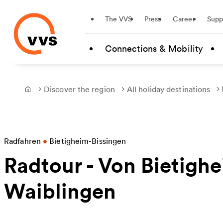
Startseite
The VVS
Press
Career
Supp
Skip to main content
Connections & Mobility
Discover the region
All holiday destinations
Frontpage
Radfahren
•
Bietigheim-Bissingen
Radtour - Von Bietigh
Waiblingen