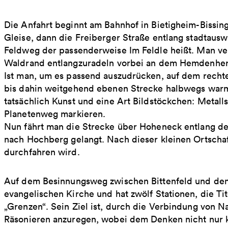
Die Anfahrt beginnt am Bahnhof in Bietigheim-Bissin
Gleise, dann die Freiberger Straße entlang stadtauswä
Feldweg der passenderweise Im Feldle heißt. Man ver
Waldrand entlangzuradeln vorbei an dem Hemdenher
Ist man, um es passend auszudrücken, auf dem recht
bis dahin weitgehend ebenen Strecke halbwegs war
tatsächlich Kunst und eine Art Bildstöckchen: Metall
Planetenweg markieren.
Nun fährt man die Strecke über Hoheneck entlang des
nach Hochberg gelangt. Nach dieser kleinen Ortschaf
durchfahren wird.
Auf dem Besinnungsweg zwischen Bittenfeld und dem
evangelischen Kirche und hat zwölf Stationen, die Tit
„Grenzen“. Sein Ziel ist, durch die Verbindung von N
Räsonieren anzuregen, wobei dem Denken nicht nur k