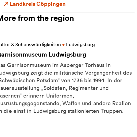
Landkreis Göppingen
More from the region
ore information on Garnisonmuseum Ludwigsburg
ultur & Sehenswürdigkeiten
•
Ludwigsburg
arnisonmuseum Ludwigsburg
as Garnisonmuseum im Asperger Torhaus in
udwigsburg zeigt die militärische Vergangenheit des
Schwäbischen Potsdam“ von 1736 bis 1994. In der
auerausstellung „Soldaten, Regimenter und
asernen“ erinnern Uniformen,
usrüstungsgegenstände, Waffen und andere Realien
n die einst in Ludwigsburg stationierten Truppen.